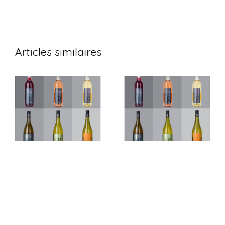
Articles similaires
28 et 29
13 – 14 et 15
novembre à
novembre à
Auvers sur
Virton
Oise (Val
(Belgique)
d’Oise)